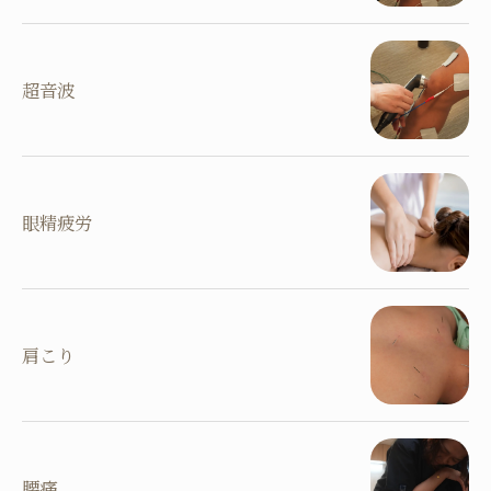
超音波
眼精疲労
肩こり
腰痛