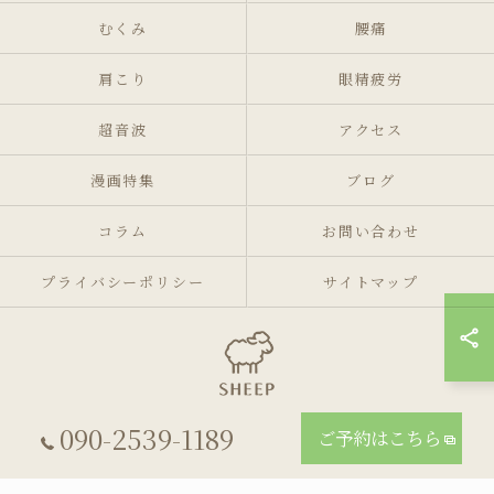
むくみ
腰痛
肩こり
眼精疲労
超音波
アクセス
漫画特集
ブログ
コラム
お問い合わせ
プライバシーポリシー
サイトマップ
090-2539-1189
ご予約はこちら
© 2026 東京都池袋・要町のリラクゼーションならリラクゼーションマッサージサ
ロンSheep ALL RIGHTS RESERVED.