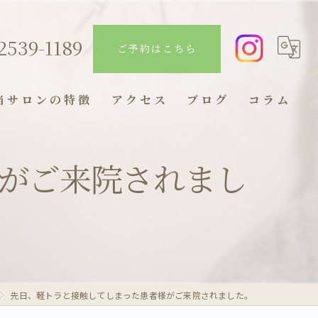
2539-1189
ご予約はこちら
当サロンの特徴
アクセス
ブログ
コラム
むくみ
漫画特集
様がご来院されまし
腰痛
肩こり
眼精疲労
超音波
​先日、軽トラと接触してしまった患者様がご来院されました。