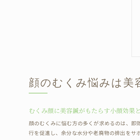
顔のむくみ悩みは美
むくみ顔に美容鍼がもたらす小顔効果
顔のむくみに悩む方の多くが求めるのは、即
行を促進し、余分な水分や老廃物の排出をサ