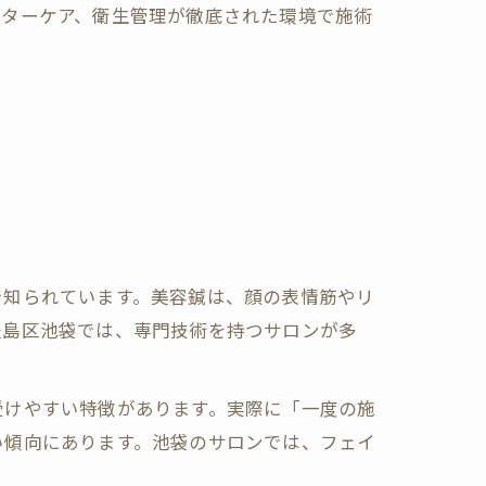
フターケア、衛生管理が徹底された環境で施術
で知られています。美容鍼は、顔の表情筋やリ
豊島区池袋では、専門技術を持つサロンが多
受けやすい特徴があります。実際に「一度の施
い傾向にあります。池袋のサロンでは、フェイ