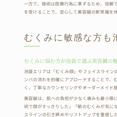
一方で、施術は医療行為に準ずるため、信頼
を受けることで、安心して美容鍼の新常識を
むくみに敏感な方も
むくみに悩む方が池袋で選ぶ美容鍼の
池袋エリアは「むくみ顔」やフェイスライン
ンパの流れを的確にアプローチすることで、
く、丁寧なカウンセリングやオーダーメイド
美容鍼は、肌への負担が少なく痛みも最小限
術で顔がすっきりした」「朝のむくみが気に
スラインの引き締めやリフトアップを重視し