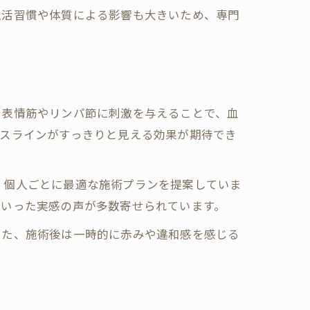
生活習慣や体質による影響も大きいため、専門
、表情筋やリンパ節に刺激を与えることで、血
イスラインがすっきりと見える効果が期待でき
、個人ごとに最適な施術プランを提案していま
といった実感の声が多数寄せられています。
また、施術後は一時的に赤みや違和感を感じる