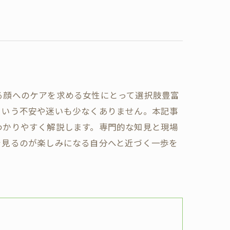
る顔へのケアを求める女性にとって選択肢豊富
という不安や迷いも少なくありません。本記事
わかりやすく解説します。専門的な知見と現場
を見るのが楽しみになる自分へと近づく一歩を