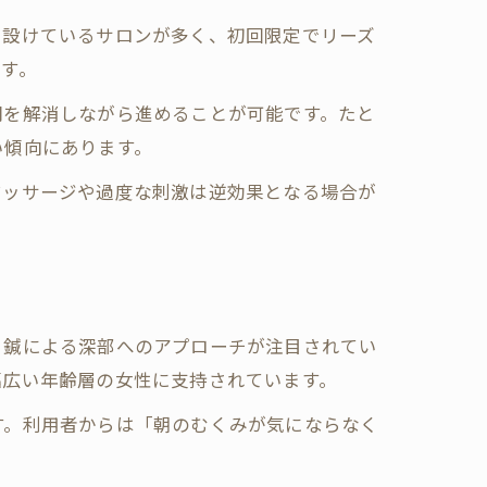
を設けているサロンが多く、初回限定でリーズ
す。
問を解消しながら進めることが可能です。たと
い傾向にあります。
マッサージや過度な刺激は逆効果となる場合が
、鍼による深部へのアプローチが注目されてい
幅広い年齢層の女性に支持されています。
す。利用者からは「朝のむくみが気にならなく