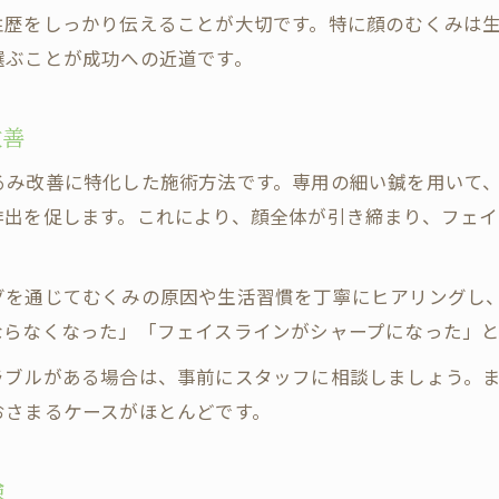
むくみ顔ケアは美容鍼が最前線に
往歴をしっかり伝えることが大切です。特に顔のむくみは
選ぶことが成功への近道です。
池袋の最新美容鍼でむくみ顔に挑む
美容鍼がもたらす顔のむくみ新常識
改善
顔むくみ改善のために美容鍼を選ぶ理由
池袋で進化する美容鍼とむくみケア
るみ改善に特化した施術方法です。専用の細い鍼を用いて
むくみ対策なら美容鍼が選ばれる理由とは
排出を促します。これにより、顔全体が引き締まり、フェ
多くの女性がむくみ対策に美容鍼を選ぶ理由
美容鍼がむくみ顔に与える嬉しい変化
グを通じてむくみの原因や生活習慣を丁寧にヒアリングし
ならなくなった」「フェイスラインがシャープになった」
池袋で注目されるむくみ顔美容鍼の効果
なぜむくみ対策に美容鍼が最適なのか
ラブルがある場合は、事前にスタッフに相談しましょう。
美容鍼でむくみ顔の悩みを根本からケア
おさまるケースがほとんどです。
験