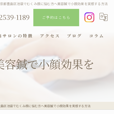
京都豊島区池袋でむくみ顔に悩む方へ美容鍼で小顔効果を実感する方法
2539-1189
ご予約はこちら
当サロンの特徴
アクセス
ブログ
コラム
むくみ
漫画特集
美容鍼で小顔効果を
腰痛
肩こり
眼精疲労
超音波
豊島区池袋でむくみ顔に悩む方へ美容鍼で小顔効果を実感する方法