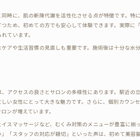
池袋で感じるフェイスラインの変化と美容鍼効果
美容鍼でフェイスラインとむくみ顔を同時にケア
と同時に、肌の新陳代謝を活性化させる点が特徴です。特
打つため、初めての方でも安心して体験できます。実際に
池袋の美容鍼で実感できるむくみ改善効果
られています。
顔のむくみと輪郭変化に注目した美容鍼体験
池袋でむくみ顔解消と小顔効果を得る秘訣
なケアや生活習慣の見直しも重要です。施術後は十分な水
むくみ顔とフェイスライン悩み美容鍼で解決
マッサージで改善しない顔むくみへ新しい一歩を
マッサージで治らないむくみ顔に美容鍼の提案
顔のむくみは美容鍼で根本ケアしよう
は、アクセスの良さとサロンの多様性にあります。駅近の
忙しい女性にとって大きな魅力です。さらに、個別カウン
美容鍼でマッサージ後のむくみ顔もすっきり
サロンが増えています。
マッサージでは届かないむくみ顔へ美容鍼を
顔のむくみに美容鍼が新たな可能性を提供
ェイスマッサージなど、むくみ対策のメニューが豊富に揃
い」「スタッフの対応が親切」といった声は、初めて美容
美容鍼が導く顔むくみケアの最前線をチェック