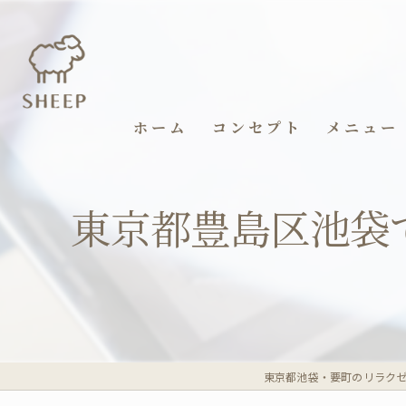
ホーム
コンセプト
メニュー
東京都豊島区池袋
東京都池袋・要町のリラクゼ