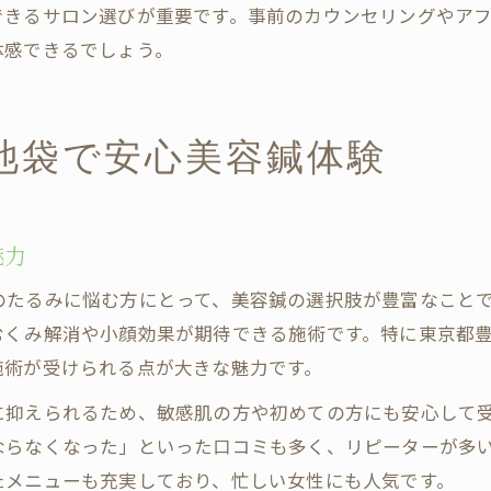
できるサロン選びが重要です。事前のカウンセリングやア
体感できるでしょう。
池袋で安心美容鍼体験
魅力
のたるみに悩む方にとって、美容鍼の選択肢が豊富なこと
むくみ解消や小顔効果が期待できる施術です。特に東京都
施術が受けられる点が大きな魅力です。
に抑えられるため、敏感肌の方や初めての方にも安心して
ならなくなった」といった口コミも多く、リピーターが多
たメニューも充実しており、忙しい女性にも人気です。