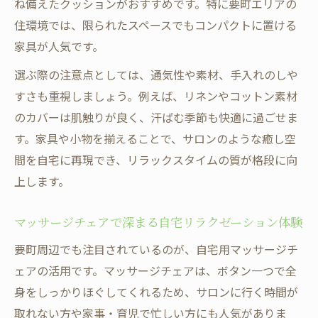
ね備えたクッションがおすすめです。特に要町エリアの
の質向上
住環境では、限られたスペースでもコンパクトに置ける
要町マッサージチェアの選び方と比較ポイ
家具が人気です。
ント
選ぶ際の注意点としては、通気性や素材、手入れのしや
リラクゼーション効果を高めるチェア利用
すさも重視しましょう。例えば、リネンやコットン素材
法
のカバーは肌触りが良く、汗ばむ季節も快適に過ごせま
忙しい日常で活きる癒しの時間割を作るコ
す。家具や小物を揃えることで、サロンのような癒し空
ツ
間を自宅に再現でき、リラックスタイムの質が格段に向
マッサージチェアの機能をフル活用する方
上します。
法
家にいながら味わう深いリラクゼーション体験
マッサージチェアで深まる自宅リラクゼーション体験
自宅で実感できる本格リラクゼーションの
要町周辺でも注目されているのが、自宅用マッサージチ
実例
ェアの活用です。マッサージチェアは、ボタン一つで全
オンラインショップで揃うリラクゼーショ
身をしっかりほぐしてくれるため、サロンに行く時間が
ングッズ
取れない方や家事・育児で忙しい方にも人気がありま