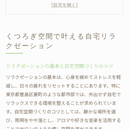
要町マッサージの利点を自宅で活かす方法
リラクゼーションを高める快適な家具選び
のポイント
マッサージチェアで深まる自宅リラクゼー
くつろぎ空間で叶える自宅リラ
ション体験
クゼーション
サロンの癒しを自宅に再現するための工夫
リラクゼーション術を身近な暮らしに取り入れ
リラクゼーションの基本と自宅空間づくりのコツ
るコツ
日常生活に取り入れるリラクゼーションの
リラクゼーションの基本は、心身を緩めてストレスを軽
習慣化
減し、日々の疲れをリセットすることにあります。特に
東京都豊島区要町のような都市部では、外出せず自宅で
忙しい人にもおすすめの簡単リラクゼーシ
リラックスできる環境を整えることが求められていま
ョン術
す。自宅空間づくりのコツとしては、静かな場所を選
マッサージチェアやグッズ活用で手軽に癒
び、照明をやや落とし、アロマや好きな音楽を活用する
し効果
ことでサロンのような癒し空間を演出できます。