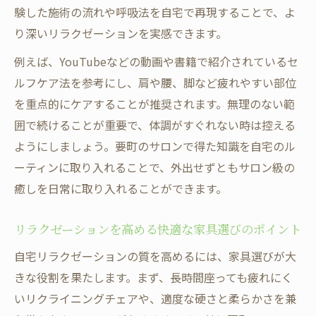
要町タイ古式マッサージを自宅で体験する
験した施術の流れや呼吸法を自宅で再現することで、よ
方法
り深いリラクゼーションを実感できます。
タイ古式マッサージ風セルフケアの秘訣とは
例えば、YouTubeなどの動画や書籍で紹介されているセ
タイ古式リラクゼーションを自宅で手軽に
ルフケア法を参考にし、肩や腰、脚など疲れやすい部位
再現
を重点的にケアすることが推奨されます。無理のない範
セルフストレッチで感じるリラクゼーショ
囲で続けることが重要で、体調がすぐれない時は控える
ンの深さ
ようにしましょう。要町のサロンで得た知識を自宅のル
要町マッサージのテクニックを家庭でも活
ーティンに取り入れることで、外出せずともサロン級の
用
癒しを日常に取り入れることができます。
リラクゼーションを高める呼吸法のポイン
リラクゼーションを高める快適な家具選びのポイント
ト
セルフケアで疲れを癒すタイ古式のコツ
自宅リラクゼーションの質を高めるには、家具選びが大
きな役割を果たします。まず、長時間座っても疲れにく
マッサージチェアを活用した癒しの時間設計術
いリクライニングチェアや、適度な硬さと柔らかさを兼
マッサージチェアで自宅リラクゼーション