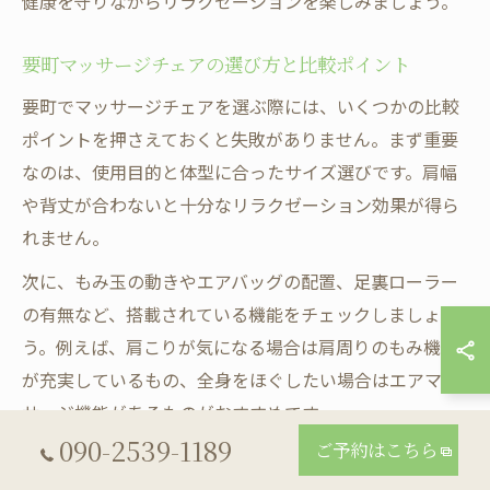
健康を守りながらリラクゼーションを楽しみましょう。
要町マッサージチェアの選び方と比較ポイント
要町でマッサージチェアを選ぶ際には、いくつかの比較
ポイントを押さえておくと失敗がありません。まず重要
なのは、使用目的と体型に合ったサイズ選びです。肩幅
や背丈が合わないと十分なリラクゼーション効果が得ら
れません。
次に、もみ玉の動きやエアバッグの配置、足裏ローラー
の有無など、搭載されている機能をチェックしましょ
う。例えば、肩こりが気になる場合は肩周りのもみ機能
が充実しているもの、全身をほぐしたい場合はエアマッ
サージ機能があるものがおすすめです。
090-2539-1189
ご予約はこちら
また、設置スペースや静音性、メンテナンスのしやすさ
も重要です。購入前に実際にショールームで体験する