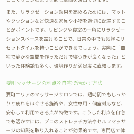
リラクゼーション時間を作るためのスケジ
ュール管理術
また、リラクゼーション効果を高めるためには、マット
やクッションなど快適な家具や小物を適切に配置するこ
生活リズムに合うリラクゼーション方法の
とがポイントです。リビングや寝室の一角にリラクゼー
選び方
ションスペースを設けることで、日常の中でも気軽にリ
要町エリア発自宅で快適リラックス習慣のすす
セットタイムを持つことができるでしょう。実際に「自
め
宅で静かな空間を作っただけで寝つきが良くなった」と
要町のマッサージ事情を自宅リラクゼーシ
いった体験談も多く、環境作りが満足度に直結します。
ョンに応用
地元で人気のリラクゼーション技術を家庭
要町マッサージの利点を自宅で活かす方法
で実践
要町エリアのマッサージサロンでは、短時間でもしっか
快適な自宅リラックス習慣を作る心構えと
りと疲れをほぐせる施術や、女性専用・個室対応など、
は
安心して利用できる点が特徴です。こうした利点を自宅
サロン発のリラクゼーション術を日々の暮
でも活かすには、プロのストレッチ方法やセルフマッサ
らしに
ージの知識を取り入れることが効果的です。専門店で体