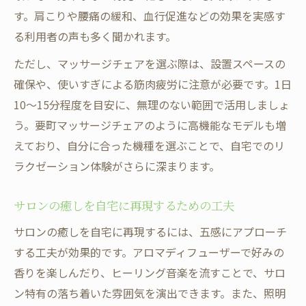
リラクゼーションを深める音楽とアロマの
す。肩こりや腰痛の緩和、血行促進などの効果を実感す
活用法
る利用者の声も多く聞かれます。
家族と一緒に楽しむリラクゼーションタイ
ただし、マッサージチェアを選ぶ際は、設置スペースの
ムの工夫
確保や、使いすぎによる筋肉疲労に注意が必要です。1日
自宅空間で叶えるリラクゼーションの持続
10〜15分程度を目安に、無理のない範囲で活用しましょ
性
う。要町マッサージチェアのように高機能なモデルも増
えており、自分に合った機種を選ぶことで、自宅でのリ
ラクゼーション体験がさらに深まります。
サロンの癒しを自宅に再現するための工夫
サロンの癒しを自宅に再現するには、五感にアプローチ
する工夫が効果的です。アロマディフューザーで好みの
香りを楽しんだり、ヒーリング音楽を流すことで、サロ
ン特有の落ち着いた雰囲気を演出できます。また、照明