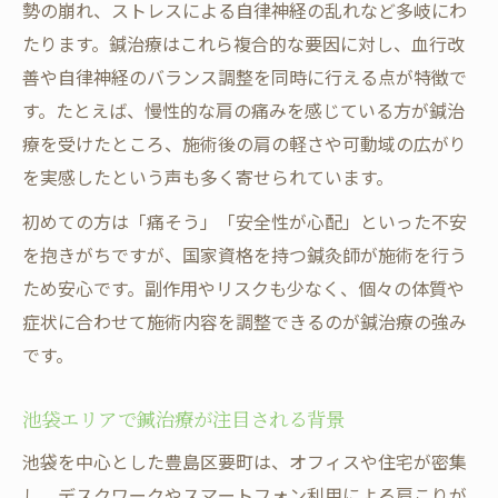
勢の崩れ、ストレスによる自律神経の乱れなど多岐にわ
池袋の鍼治療体験談から見る効果の実感
たります。鍼治療はこれら複合的な要因に対し、血行改
肩こりに悩む方へ鍼治療の持続力を解説
善や自律神経のバランス調整を同時に行える点が特徴で
す。たとえば、慢性的な肩の痛みを感じている方が鍼治
豊島区要町で始める肩こりケア方法
療を受けたところ、施術後の肩の軽さや可動域の広がり
豊島区で鍼治療による肩こりケアが人気の
を実感したという声も多く寄せられています。
理由
鍼治療を活用した肩こり緩和の具体的な方
初めての方は「痛そう」「安全性が心配」といった不安
法
を抱きがちですが、国家資格を持つ鍼灸師が施術を行う
ため安心です。副作用やリスクも少なく、個々の体質や
要町エリアで受けられる鍼治療の特徴とは
症状に合わせて施術内容を調整できるのが鍼治療の強み
肩こり対策として鍼治療を選ぶコツ
です。
池袋や要町で鍼治療を始めるメリット
鍼治療の安全性と受ける前の注意点
池袋エリアで鍼治療が注目される背景
初めての鍼治療で気をつけたいポイント
池袋を中心とした豊島区要町は、オフィスや住宅が密集
鍼治療の安全性を高めるための確認事項
し、デスクワークやスマートフォン利用による肩こりが