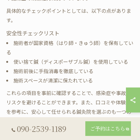
具体的なチェックポイントとしては、以下の点がありま
す。
安全性チェックリスト
施術者が国家資格（はり師・きゅう師）を保有してい
る
使い捨て鍼（ディスポーザブル鍼）を使用している
施術前後に手指消毒を徹底している
施術スペースが清潔に保たれている
これらの項目を事前に確認することで、感染症や事故の
リスクを避けることができます。また、口コミや体験談
を参考に、安心して任せられる鍼灸院を選ぶのも一つの
方法です。初めての方は、遠慮せずに気になる点を直接
090-2539-1189
ご予約はこちら
質問することをおすすめします。