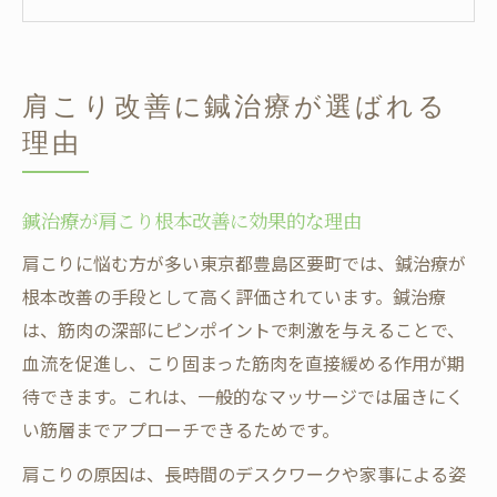
肩こり対策で鍼治療が選ばれるポイント
鍼治療と一般的な肩こり対策の違いを解説
初めてでも安心の鍼治療体験ガイド
肩こり改善に鍼治療が選ばれる
初めての鍼治療体験で知っておくべき流れ
理由
鍼治療を受ける前のカウンセリングの重要
性
鍼治療が肩こり根本改善に効果的な理由
鍼治療初心者が安心できる施術環境の選び
肩こりに悩む方が多い東京都豊島区要町では、鍼治療が
方
根本改善の手段として高く評価されています。鍼治療
池袋で評判の鍼治療院を選ぶ際の注意点
は、筋肉の深部にピンポイントで刺激を与えることで、
初回の鍼治療で感じる体の変化とは
血流を促進し、こり固まった筋肉を直接緩める作用が期
慢性的な肩こりに鍼は本当に効くのか
待できます。これは、一般的なマッサージでは届きにく
慢性的な肩こりに鍼治療が有効な理由
い筋層までアプローチできるためです。
肩こり改善に鍼治療の仕組みがどう働くか
肩こりの原因は、長時間のデスクワークや家事による姿
鍼治療で肩こりがどこまで改善するのか