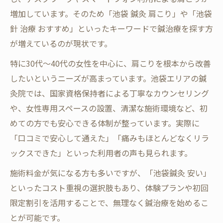
鍼治療を控えるべき人の特徴と理由
増加しています。そのため「池袋 鍼灸 肩こり」や「池袋
安心して鍼治療を受けるための基礎知識
針 治療 おすすめ」といったキーワードで鍼治療を探す方
鍼治療前に知っておきたいリスク管理
が増えているのが現状です。
肩が重い方におすすめの対策とは
特に30代～40代の女性を中心に、肩こりを根本から改善
肩が重い時に役立つ鍼治療のアプローチ
したいというニーズが高まっています。池袋エリアの鍼
灸院では、国家資格保持者による丁寧なカウンセリング
重だるい肩こりに鍼治療が有効な理由
や、女性専用スペースの設置、清潔な施術環境など、初
肩こり対策として鍼治療を取り入れる方法
めての方でも安心できる体制が整っています。実際に
デスクワークで肩が重い方に鍼治療のすす
「口コミで安心して通えた」「痛みもほとんどなくリラ
め
ックスできた」といった利用者の声も見られます。
肩の緊張を緩める鍼治療の実践ポイント
施術料金が気になる方も多いですが、「池袋鍼灸 安い」
といったコスト重視の選択肢もあり、体験プランや初回
限定割引を活用することで、無理なく鍼治療を始めるこ
とが可能です。