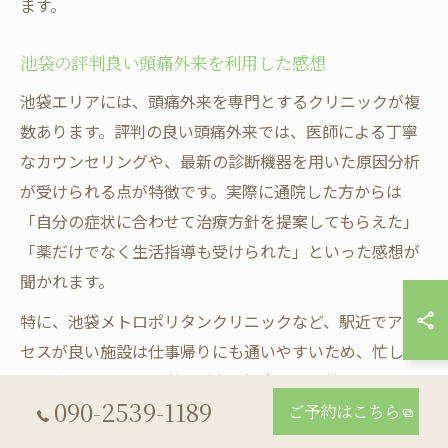
ます。
池袋の評判良い頭痛外来を利用した感想
池袋エリアには、頭痛外来を専門とするクリニックが複
数あります。評判の良い頭痛外来では、医師による丁寧
なカウンセリングや、最新の診断機器を用いた原因分析
が受けられる点が特徴です。実際に通院した方からは
「自分の症状に合わせて治療方針を提案してもらえた」
「薬だけでなく生活指導も受けられた」といった感想が
聞かれます。
特に、池袋メトロポリタンクリニックなど、駅近でアク
セスが良い施設は仕事帰りにも通いやすいため、忙しい
ビジネスパーソンの利用が多い傾向です。利用者の中に
090-2539-1189
は「通院をきっかけに頭痛が軽くなり、安心して仕事が
ご予約はこちら
できるようになった」という成功体験も見受けられま