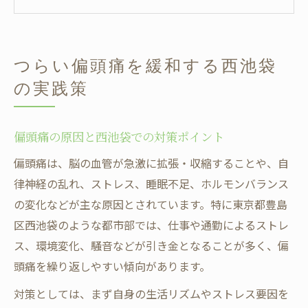
池袋エリアで人気の偏頭痛改善サポート法
偏頭痛と向き合うためのセルフケア実践例
集中力を取り戻す偏頭痛改善の秘訣
つらい偏頭痛を緩和する西池袋
偏頭痛時に集中力を保つための工夫と対策
の実践策
池袋の頭痛外来で受ける集中力サポート法
偏頭痛による仕事効率低下を防ぐポイント
偏頭痛の原因と西池袋での対策ポイント
偏頭痛改善と集中力アップの生活リズム
偏頭痛は、脳の血管が急激に拡張・収縮することや、自
集中力回復に役立つセルフケアと偏頭痛対
律神経の乱れ、ストレス、睡眠不足、ホルモンバランス
策
の変化などが主な原因とされています。特に東京都豊島
東京都豊島区西池袋でできる偏頭痛対策
区西池袋のような都市部では、仕事や通勤によるストレ
西池袋の環境を活かした偏頭痛対策の基本
ス、環境変化、騒音などが引き金となることが多く、偏
偏頭痛外来や整体院の選び方を徹底解説
頭痛を繰り返しやすい傾向があります。
口コミで評判の偏頭痛ケアの取り入れ方
対策としては、まず自身の生活リズムやストレス要因を