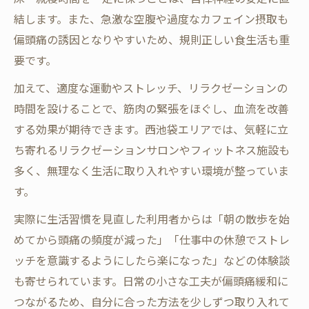
偏頭痛改善へ一歩踏み出すためのアドバイ
結します。また、急激な空腹や過度なカフェイン摂取も
ス
偏頭痛の誘因となりやすいため、規則正しい食生活も重
偏頭痛の悩みを共有することの大切さ
要です。
豊島区西池袋で経験した偏頭痛解消の工夫
加えて、適度な運動やストレッチ、リラクゼーションの
西池袋エリアで挑む偏頭痛からの解放
時間を設けることで、筋肉の緊張をほぐし、血流を改善
西池袋で始める偏頭痛解放の第一歩
する効果が期待できます。西池袋エリアでは、気軽に立
ち寄れるリラクゼーションサロンやフィットネス施設も
偏頭痛改善で変わる毎日の生活実感
多く、無理なく生活に取り入れやすい環境が整っていま
池袋エリアの専門家に相談する安心感
す。
偏頭痛からの解放へ向けた継続のポイント
実際に生活習慣を見直した利用者からは「朝の散歩を始
西池袋で広がる偏頭痛対策の新たな選択肢
めてから頭痛の頻度が減った」「仕事中の休憩でストレ
ッチを意識するようにしたら楽になった」などの体験談
も寄せられています。日常の小さな工夫が偏頭痛緩和に
つながるため、自分に合った方法を少しずつ取り入れて