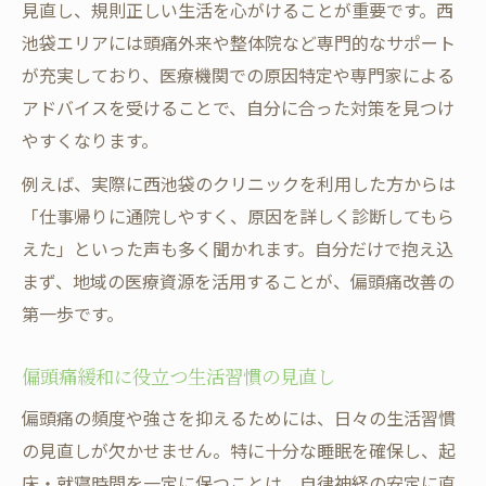
豊島区西池袋で注目の偏頭痛改善サービス
見直し、規則正しい生活を心がけることが重要です。西
偏頭痛に強い専門家と相談するメリット
池袋エリアには頭痛外来や整体院など専門的なサポート
が充実しており、医療機関での原因特定や専門家による
日々の生活を支える偏頭痛ケア方法
アドバイスを受けることで、自分に合った対策を見つけ
偏頭痛予防のための生活習慣チェックリス
やすくなります。
ト
西池袋でできるセルフケアと受診のバラン
例えば、実際に西池袋のクリニックを利用した方からは
ス
「仕事帰りに通院しやすく、原因を詳しく診断してもら
えた」といった声も多く聞かれます。自分だけで抱え込
口コミで話題の偏頭痛ケアを徹底比較
まず、地域の医療資源を活用することが、偏頭痛改善の
偏頭痛を和らげる食事とリラックス法の提
第一歩です。
案
日常のストレスを減らす偏頭痛対策のコツ
偏頭痛緩和に役立つ生活習慣の見直し
偏頭痛に悩む方へ届けたい改善アドバイス
偏頭痛の頻度や強さを抑えるためには、日々の生活習慣
偏頭痛克服に役立つ実際の体験談とヒント
の見直しが欠かせません。特に十分な睡眠を確保し、起
池袋の評判良い頭痛外来を利用した感想
床・就寝時間を一定に保つことは、自律神経の安定に直