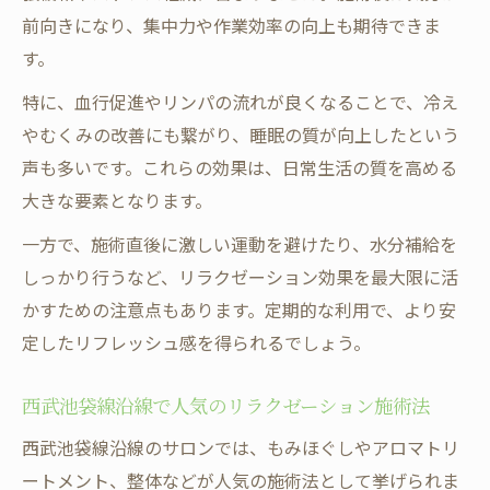
験
前向きになり、集中力や作業効率の向上も期待できま
リラクゼーションで充実する週末の過ごし
す。
方
特に、血行促進やリンパの流れが良くなることで、冷え
アクセス良好なリラクゼーションで叶う癒
やむくみの改善にも繋がり、睡眠の質が向上したという
やし
声も多いです。これらの効果は、日常生活の質を高める
リラクゼーション習慣がもたらす心身の変
大きな要素となります。
化
一方で、施術直後に激しい運動を避けたり、水分補給を
西武池袋線沿線で味わう特別なリラクゼー
しっかり行うなど、リラクゼーション効果を最大限に活
ション
かすための注意点もあります。定期的な利用で、より安
定したリフレッシュ感を得られるでしょう。
西武池袋線沿線で人気のリラクゼーション施術法
西武池袋線沿線のサロンでは、もみほぐしやアロマトリ
ートメント、整体などが人気の施術法として挙げられま