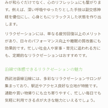
リラクゼーション重視のサロン選びで快適
みが和らぐだけでなく、心のリフレッシュにも繋がりま
通勤を実現
す。例えば、深い呼吸やゆったりとした手技は副交感神
駅近リラクゼーションで忙しい毎日もラク
経を優位にし、心身ともにリラックスした状態を作り出
に通える
します。
リラクゼーションサロンの予約時間と来店
リラクゼーションには、単なる疲労回復以上のメリット
のコツ
があり、日々のパフォーマンス向上や睡眠の質改善にも
忙しい毎日に寄り添うリラクゼーションの魅力
効果的です。忙しい社会人や家事・育児に追われる方に
とは
も、定期的なリラクゼーションはおすすめです。
リラクゼーションが日常に与えるリフレッ
沿線で体感できるリラクゼーションの魅力
シュ効果
毎日続く疲れにリラクゼーションで癒やし
西武池袋線沿線には、多彩なリラクゼーションサロンが
を
集まっており、駅近やアクセス良好な立地が特徴です。
通勤や買い物帰りにも立ち寄りやすく、忙しい毎日でも
女性に人気のリラクゼーション施術の特徴
気軽に利用できる点が大きな魅力といえるでしょう。
ストレス解消に役立つリラクゼーションの