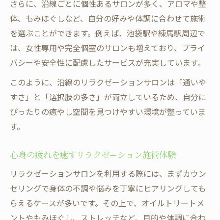
方法
さらに、沿線ごとに個性あるサロンが多く、アロマや整
体、もみほぐしなど、自分の好みや体調に合わせて施術
リラクゼーションで心と体のバランスを整
を選ぶことができます。例えば、池袋駅や練馬駅周辺で
える
は、女性専用や完全個室のサロンも増えており、プライ
リラクゼーションを最大限楽しむためのポイン
バシーや安全性に配慮したサービスが充実しています。
ト
リラクゼーション効果を高める事前準備の
このように、沿線のリラクゼーションサロンは「通いや
すすめ
すさ」と「選択肢の多さ」が両立しているため、自分に
ぴったりの癒やし空間を見つけやすい環境が整っていま
リラクゼーションサロンでの過ごし方のポ
す。
イント
予約時に抑えたいリラクゼーションの基本
心身の疲れを癒すリラクゼーション施術体験
知識
リラクゼーションサロンを利用する際には、まずカウン
リラクゼーション施術前後のおすすめ習慣
セリングで身体の不調や悩みを丁寧にヒアリングしても
五感で感じるリラクゼーション空間の作り
らえるケースが多いです。その上で、オイルトリートメ
方
ントやもみほぐし、ストレッチなど、目的や体調に合わ