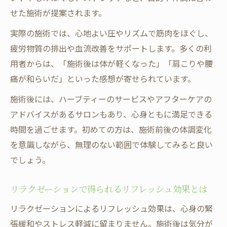
自分に合うリラクゼーション空間で過ごす時間
せた施術が提案されます。
リラクゼーション空間選びで重視すべき要
実際の施術では、心地よい圧やリズムで筋肉をほぐし、
素
疲労物質の排出や血流改善をサポートします。多くの利
自分に最適なリラクゼーション環境の見つ
用者からは、「施術後は体が軽くなった」「肩こりや腰
け方
痛が和らいだ」といった感想が寄せられています。
アロマや音楽で深まるリラクゼーションの
施術後には、ハーブティーのサービスやアフターケアの
時間
アドバイスがあるサロンもあり、心身ともに満足できる
プライバシー重視のリラクゼーション空間
時間を過ごせます。初めての方は、施術前後の体調変化
活用術
を意識しながら、無理のない範囲で体験してみると良い
リラクゼーションサロンの雰囲気がもたら
でしょう。
す効果
西武池袋線沿線で叶う癒やしのリラクゼーショ
リラクゼーションで得られるリフレッシュ効果とは
ン時間
リラクゼーションによるリフレッシュ効果は、心身の緊
沿線で見つける理想のリラクゼーション体
張緩和やストレス軽減に留まりません。施術後は気分が