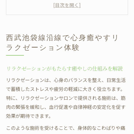
みを解説
沿線で体感できるリラクゼーションの魅力
心身の疲れを癒すリラクゼーション施術体
験
西武池袋線沿線で心身癒やすリ
リラクゼーションで得られるリフレッシュ
ラクゼーション体験
効果とは
西武池袋線沿線で人気のリラクゼーション
施術法
リラクゼーションがもたらす癒やしの仕組みを解説
通いやすさ重視ならリラクゼーションの選び方
リラクゼーションは、心身のバランスを整え、日常生活
も重要
で蓄積したストレスや疲労の軽減に大きく役立ちます。
リラクゼーションはアクセスと利便性がポ
特に、リラクゼーションサロンで提供される施術は、筋
イント
肉の緊張を緩和し、血行促進や自律神経の安定化を促す
効果が期待できます。
通いやすさで選ぶリラクゼーションサロン
の基準
このような施術を受けることで、身体的なこわばりや痛