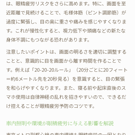
は、眼精疲労リスクをさらに高めます。特に、画面を至
近距離で見続けることで、毛様体筋（ピント調節筋）が
過度に緊張し、目の奥に重さや痛みを感じやすくなりま
す。これが慢性化すると、視力低下や頭痛などの新たな
身体不調にもつながる恐れがあります。
注意したいポイントは、画面の明るさを適切に調整する
ことと、意識的に目を画面から離す時間を作ることで
す。例えば「20-20-20ルール」（20分ごとに20フィート
＝約6メートル先を20秒見る）を意識すると、目の緊張
を和らげやすくなります。また、寝る前や起床直後のス
マホ使用は自律神経の乱れを招きやすいので、できるだ
け控えることが眼精疲労予防のコツです。
車内照明や環境が眼精疲労に与える影響を解説
東京メトロ副都心線の車内環境も眼精疲労の一因となり