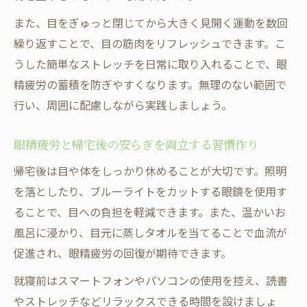
専門家に相談したい眼精疲労の症状と対処
また、目をぎゅっと閉じてから大きく見開く運動を数回
法
繰り返すことで、目の筋肉をリフレッシュできます。こ
セルフケアが難しい眼精疲労時の頼り方を
うした簡単なストレッチを日常に取り入れることで、眼
解説
精疲労の蓄積を防ぎやすくなります。無理のない範囲で
行い、周囲に配慮しながら実践しましょう。
眼精疲労と帰宅後の安らぎを両立する習慣作り
帰宅後は目や体をしっかり休めることが大切です。照明
を落としたり、ブルーライトをカットする眼鏡を使用す
ることで、目への負担を軽減できます。また、温かいお
風呂に浸かり、目元に蒸しタオルを当てることで血流が
促進され、眼精疲労の回復が期待できます。
就寝前はスマートフォンやパソコンの使用を控え、読書
やストレッチなどリラックスできる時間を設けましょ