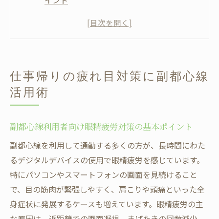
イント
仕事帰りにできる眼精疲労リフレッシュ法
を徹底解説
眼精疲労を癒す通勤中の簡単セルフケアア
イデア
仕事帰りの疲れ目対策に副都心線
副都心線通勤時の眼精疲労軽減ストレッチ
活用術
術
眼精疲労と帰宅後の安らぎを両立する習慣
作り
副都心線利用者向け眼精疲労対策の基本ポイント
眼精疲労の悩みに寄り添うセルフケア法
副都心線を利用して通勤する多くの方が、長時間にわた
眼精疲労セルフケアの基本と即効リセット
るデジタルデバイスの使用で眼精疲労を感じています。
術
特にパソコンやスマートフォンの画面を見続けること
で、目の筋肉が緊張しやすく、肩こりや頭痛といった全
自宅でできる眼精疲労ケアと入浴活用法の
身症状に発展するケースも増えています。眼精疲労の主
工夫
な原因は、近距離での画面凝視、まばたきの回数減少、