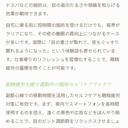
探る
ドスパなどの施術は、目の奥のだるさや頭痛を和らげる
眼精疲労と長時間移動の関係性を詳しく解
効果が期待できます。
説
自宅に帰る前に短時間の施術を受けるだけでも、視界が
メンタルや運動不足と眼精疲労の深い関係
クリアになり、その夜の睡眠の質向上につながるケース
メンタルストレスと眼精疲労の関係性を解
が多いです。実際に「目の重さが取れて、夜もぐっすり
明
眠れるようになった」という体験談も寄せられていま
運動不足が眼精疲労を悪化させる原因と対
す。仕事帰りのリフレッシュを習慣化することで、眼精
処法
疲労の蓄積を防ぐことが可能です。
デスクワーカー必見の眼精疲労改善メンタ
眼精疲労を癒す通勤中の簡単セルフケアアイデア
ルケア
軽い運動で眼精疲労を予防する日常習慣
副都心線での移動時間を活用したセルフケアも眼精疲労
心の疲れと眼精疲労が連動する理由を知ろ
対策に有効です。まず、車内でスマートフォンを長時間
う
使用するのを控え、遠くの景色や広告などをぼんやり眺
めることで、目のピント調節筋をリラックスさせましょ
スマホ疲れには20-20-20ルールを試して