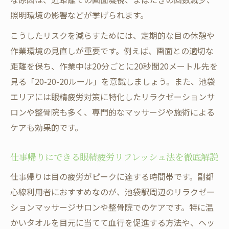
眼精疲労を和らげるホットアイマスクの効
照明環境の影響などが挙げられます。
果とは
マッサージやストレッチで眼精疲労を解消
こうしたリスクを減らすためには、定期的な目の休憩や
する方法
作業環境の見直しが重要です。例えば、画面との適切な
距離を保ち、作業中は20分ごとに20秒間20メートル先を
眼精疲労時に意識したい休憩タイミングの
見る「20-20-20ルール」を意識しましょう。また、池袋
コツ
エリアには眼精疲労対策に特化したリラクゼーションサ
副都心線通勤で気をつけたい眼精疲労原因
ロンや整骨院も多く、専門的なマッサージや施術による
副都心線通勤で増える眼精疲労の主な原因
ケアも効果的です。
とは
朝晩のスマホ使用が招く眼精疲労リスクと
仕事帰りにできる眼精疲労リフレッシュ法を徹底解説
注意点
仕事帰りは目の疲労がピークに達する時間帯です。副都
車内照明や環境が眼精疲労に与える影響を
心線利用者におすすめなのが、池袋駅周辺のリラクゼー
解説
ションマッサージサロンや整骨院でのケアです。特に温
通勤ストレスが眼精疲労原因になる理由を
かいタオルを目元に当てて血行を促進する方法や、ヘッ