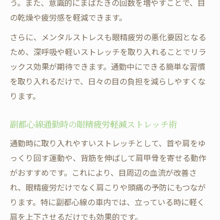
う。また、意識的にまばたきの回数を増やすことで、目
20-20-20ルールで眼精疲労を防ぐ実践ポイ
の乾燥や疲労感を軽減できます。
ント
さらに、メンタルストレスも眼精疲労の悪化要因となる
スマホ作業中にできる眼精疲労予防の工夫
ため、深呼吸や軽いストレッチを取り入れることでリラ
眼精疲労を感じたら20-20-20ルールでリセ
ックス効果が期待できます。通勤中にできる簡単な習慣
ット
を取り入れるだけで、日々の目の負担を減らしやすくな
長時間使用時の眼精疲労セルフケア習慣ま
ります。
とめ
20-20-20ルールがなぜ眼精疲労対策に有効
副都心線通勤時の眼精疲労軽減ストレッチ術
か
通勤時に取り入れやすいストレッチとして、首や肩をゆ
症状が辛い時に頼れる眼精疲労対策の知恵
っくり回す運動や、背筋を伸ばして肩甲骨を寄せる動作
眼精疲労がやばい時に試したい応急対策法
がおすすめです。これにより、目周辺の血流が改善さ
辛い眼精疲労に効果的なマッサージ活用法
れ、眼精疲労だけでなく肩こりや頭痛の予防にもつなが
整骨院やリラクゼーションで眼精疲労をケ
ります。特に副都心線の車内では、立っている時に軽く
ア
肩を上下させるだけでも効果的です。